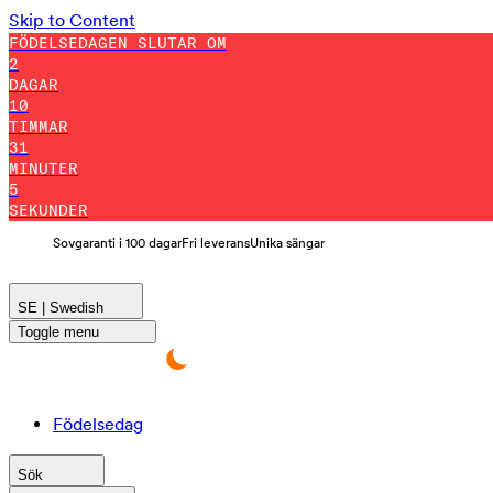
Skip to Content
FÖDELSEDAGEN SLUTAR OM
2
DAGAR
10
TIMMAR
31
MINUTER
4
SEKUNDER
Sovgaranti i 100 dagar
Fri leverans
Unika sängar
SE | Swedish
Toggle menu
Födelsedag
Sök