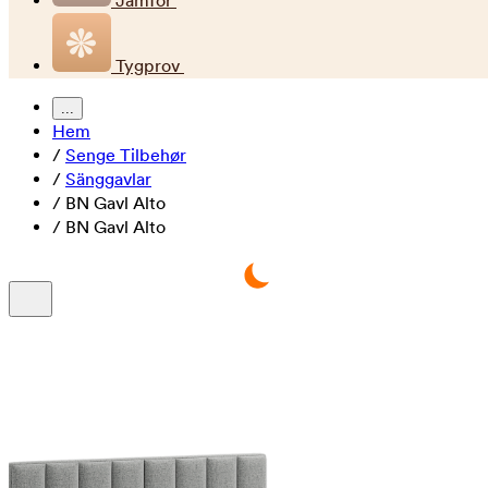
Jämför
Tygprov
...
Hem
/
Senge Tilbehør
/
Sänggavlar
/
BN Gavl Alto
/
BN Gavl Alto