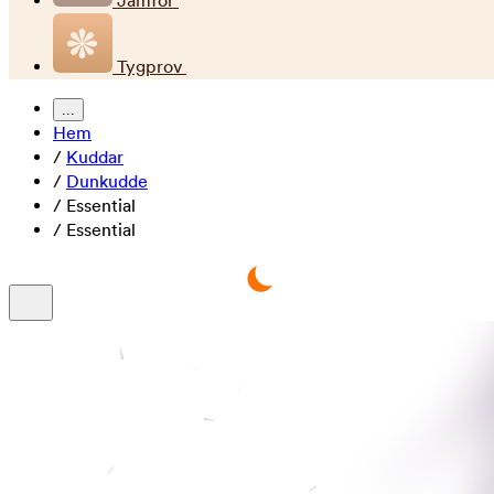
Jämför
Tygprov
...
Hem
/
Kuddar
/
Dunkudde
/
Essential
/
Essential