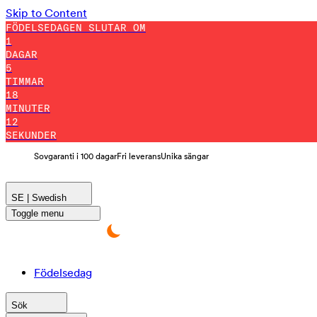
Skip to Content
FÖDELSEDAGEN SLUTAR OM
1
DAGAR
5
TIMMAR
18
MINUTER
10
SEKUNDER
Sovgaranti i 100 dagar
Fri leverans
Unika sängar
SE | Swedish
Toggle menu
Födelsedag
Sök