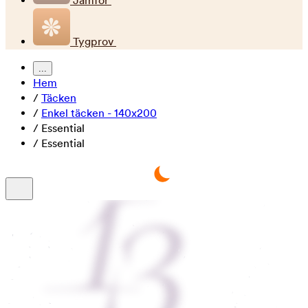
Jämför
Tygprov
...
Hem
/
Täcken
/
Enkel täcken - 140x200
/
Essential
/
Essential