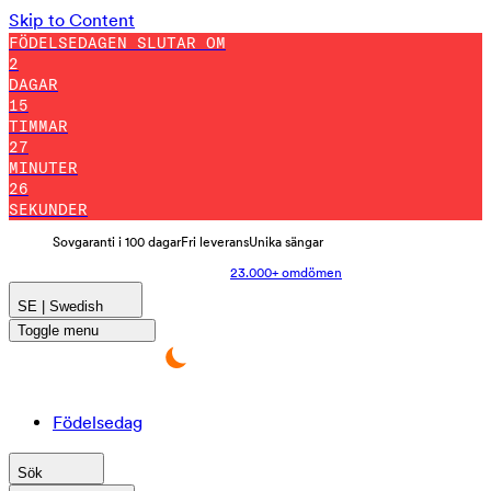
Skip to Content
FÖDELSEDAGEN SLUTAR OM
2
DAGAR
15
TIMMAR
27
MINUTER
22
SEKUNDER
Sovgaranti i 100 dagar
Fri leverans
Unika sängar
23.000+ omdömen
SE | Swedish
Toggle menu
Födelsedag
Sök