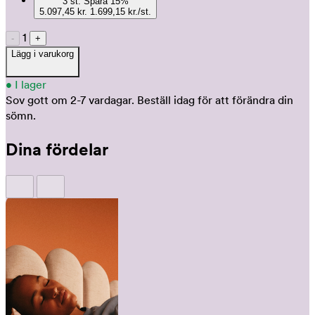
3
st.
Spara
15
%
5.097,45 kr.
1.699,15 kr./st.
1
-
+
Lägg i varukorg
•
I lager
Sov gott om 2-7 vardagar.
Beställ idag för att förändra din
sömn.
Dina fördelar