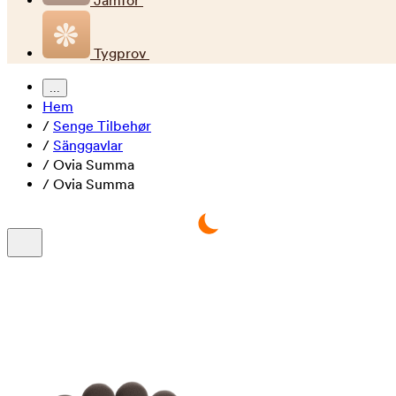
Jämför
Tygprov
...
Hem
/
Senge Tilbehør
/
Sänggavlar
/
Ovia Summa
/
Ovia Summa