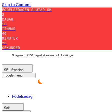
Skip to Content
FÖDELSEDAGEN SLUTAR OM
2
DAGAR
13
TIMMAR
46
MINUTER
22
SEKUNDER
Sovgaranti i 100 dagar
Fri leverans
Unika sängar
SE | Swedish
Toggle menu
Födelsedag
Sök