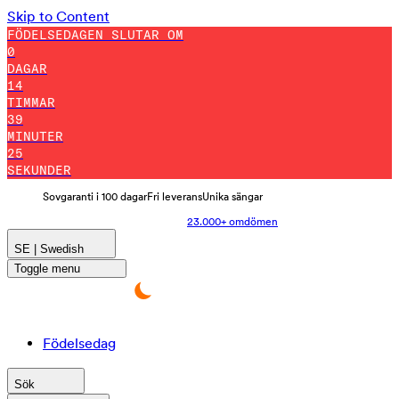
Skip to Content
FÖDELSEDAGEN SLUTAR OM
0
DAGAR
14
TIMMAR
39
MINUTER
24
SEKUNDER
Sovgaranti i 100 dagar
Fri leverans
Unika sängar
23.000+ omdömen
SE | Swedish
Toggle menu
Födelsedag
Sök