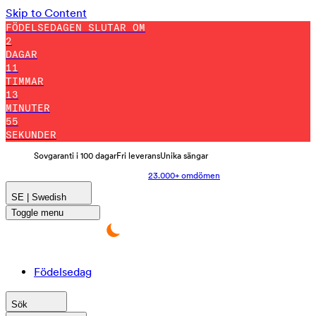
Skip to Content
FÖDELSEDAGEN SLUTAR OM
2
DAGAR
11
TIMMAR
13
MINUTER
52
SEKUNDER
Sovgaranti i 100 dagar
Fri leverans
Unika sängar
23.000+ omdömen
SE | Swedish
Toggle menu
Födelsedag
Sök