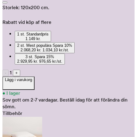
Storlek:
120x200 cm.
Rabatt vid köp af flere
1
st.
Standardpris
1.149 kr.
2
st.
Mest populära
Spara
10
%
2.068,20 kr.
1.034,10 kr./st.
3
st.
Spara
15
%
2.929,95 kr.
976,65 kr./st.
1
-
+
Lägg i varukorg
•
I lager
Sov gott om 2-7 vardagar.
Beställ idag för att förändra din
sömn.
Tillbehör