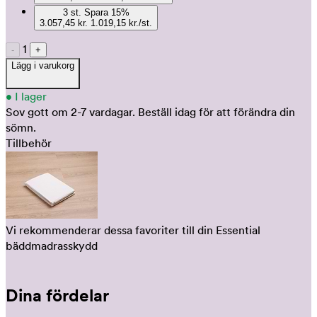
3
st.
Spara
15
%
3.057,45 kr.
1.019,15 kr./st.
1
-
+
Lägg i varukorg
•
I lager
Sov gott om 2-7 vardagar.
Beställ idag för att förändra din
sömn.
Tillbehör
Vi rekommenderar dessa favoriter till din Essential
bäddmadrasskydd
Dina fördelar