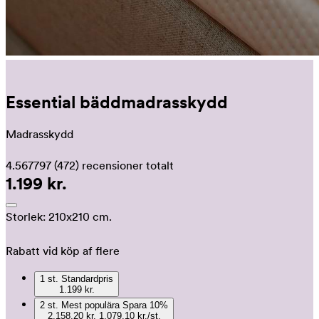
Essential bäddmadrasskydd
Madrasskydd
4.567797
(472)
recensioner totalt
1.199 kr.
Storlek:
210x210 cm.
Rabatt vid köp af flere
1
st.
Standardpris
1.199 kr.
2
st.
Mest populära
Spara
10
%
2.158,20 kr.
1.079,10 kr./st.