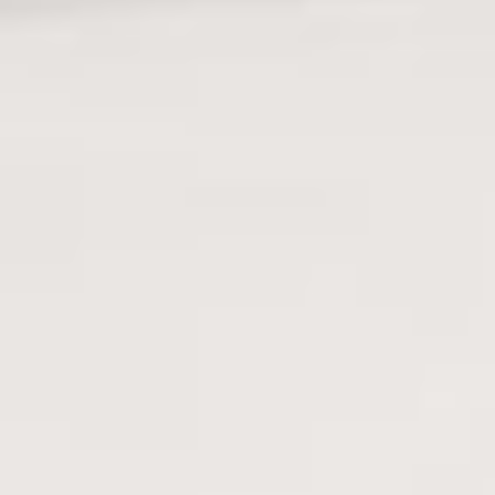
Unika täcken & kuddar
Hitta en täcke och kudde som är anpassade för dig och din
kropp.