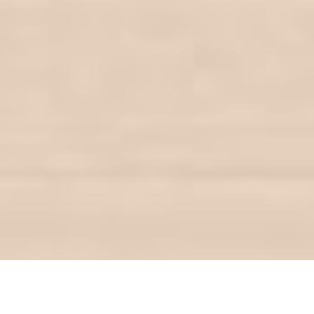
© 2025 Bedre Nætter ApS. All Rights Reserved -
Hantera
cookies
Kontorsadress: Søren Frichs vej 34B , 8000 Aarhus C,
Danmark
Find your store
Welcome to Better Nights. You're on the Swedish store.
Go shopping
Change country