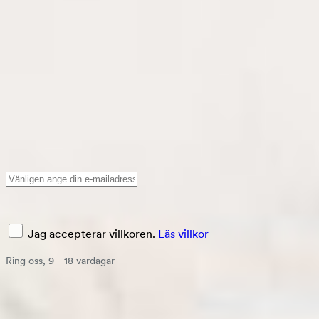
100 nätters prov
Du kan vara helt trygg med att köpa dig till en bättre sömn
online. Hos Bedre Nætter har du alltid en 100 nätters riskfri
provperiod.
Anmäl dig till vårt nyhetsbrev
Anmäl dig
Jag accepterar villkoren.
Läs villkor
Ring oss, 9 - 18 vardagar
+46 102 146 177