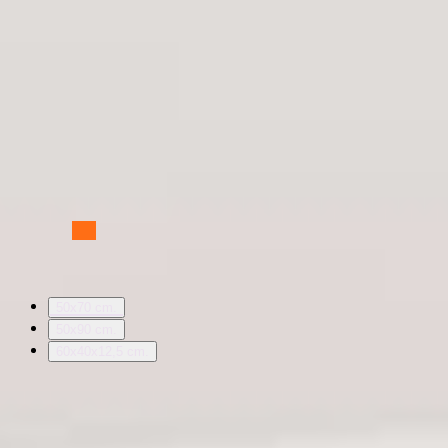
Mayan
1.399 kr.
Leverans: 1 vardager
4.50625 star rating
(160)
recensioner totalt
50x70 cm.
•
Huvudkudde
Välj storlek:
50x70 cm.
50x90 cm.
60x40x12,5 cm.
Vi stänger inte ett öga förrän du sover
bra