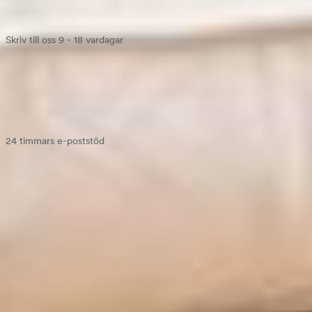
Skriv till oss 9 - 18 vardagar
Chatta med oss
24 timmars e-poststöd
kontakt@bedrenaetter.se